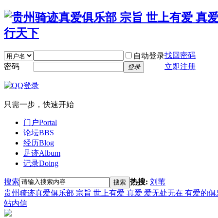
找回密码
自动登录
密码
立即注册
登录
只需一步，快速开始
门户
Portal
论坛
BBS
经历
Blog
足迹
Album
记录
Doing
搜索
热搜:
刘苇
搜索
贵州骑迹真爱俱乐部 宗旨 世上有爱 真爱 爱无处无在 有爱的
站内信