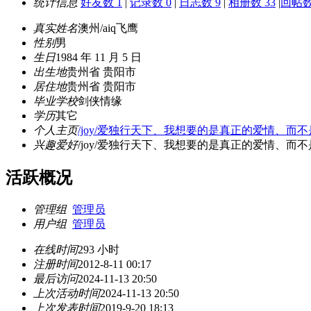
统计信息
好友数 1
|
记录数 0
|
日志数 9
|
相册数 33
|
回帖数
真实姓名
澳州/aiq飞鹰
性别
男
生日
1984 年 11 月 5 日
出生地
贵州省 贵阳市
居住地
贵州省 贵阳市
毕业学校
剑侠情缘
学历
其它
个人主页
/joy/爱独行天下、我想要的是真正的爱情、
兴趣爱好
/joy/爱独行天下、我想要的是真正的爱情、
活跃概况
管理组
管理员
用户组
管理员
在线时间
293 小时
注册时间
2012-8-11 00:17
最后访问
2024-11-13 20:50
上次活动时间
2024-11-13 20:50
上次发表时间
2019-9-20 18:13