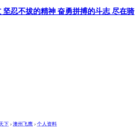
天下
›
澳州飞鹰
›
个人资料