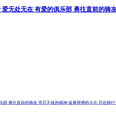
俱乐部 勇往直前的骑友 坚忍不拔的精神 奋勇拼搏的斗志 尽在骑行